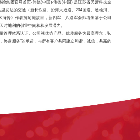
集团官网首页-伟德(中国)-伟德(中国) 是江苏省民营科技企
里发达的交通（新长铁路、沿海大通道、204国道、通榆河、
水浒传》作者施耐庵故里，新四军、八路军会师塔坐落于公司
天时地利的创业空间和和发展潜力。
列国际质量管理体系认证。公司视优势产品、优质服务为最高理念，弘
品，终身服务”的承诺，与所有客户共同建立和谐，诚信，共赢的