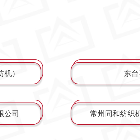
纺机）
东台
限公司
常州同和纺织