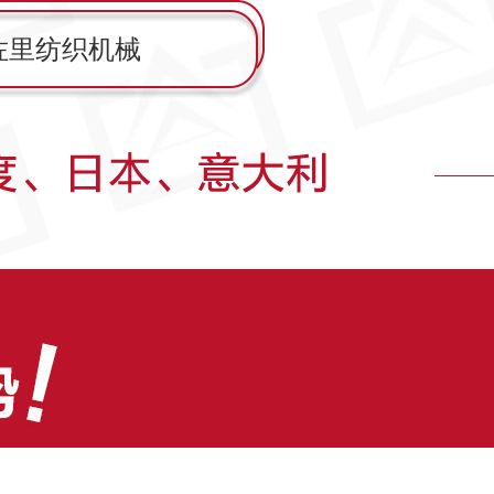
佐里纺织机械