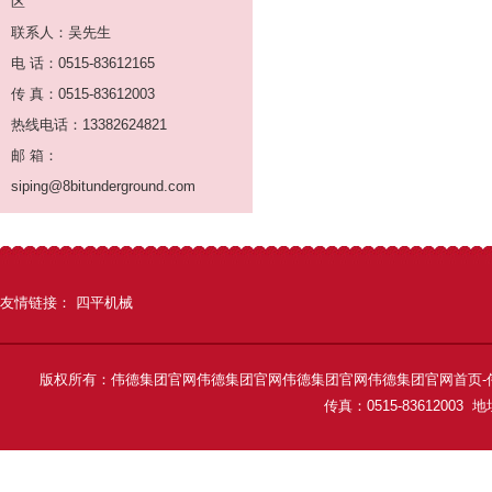
区
联系人：吴先生
电 话：0515-83612165
传 真：0515-83612003
热线电话：13382624821
邮 箱：
siping@8bitunderground.com
友情链接：
四平机械
版权所有：伟德集团官网伟德集团官网伟德集团官网伟德集团官网首页-伟德(中国)-伟德(中国
传真：0515-83612003