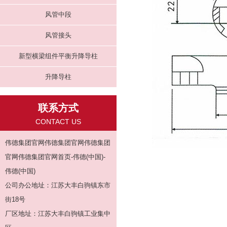
风管中段
风管接头
新型横梁组件平衡升降导柱
升降导柱
联系方式
CONTACT US
伟德集团官网伟德集团官网伟德集团
官网伟德集团官网首页-伟德(中国)-
伟德(中国)
公司办公地址：江苏大丰白驹镇东市
街18号
厂区地址：江苏大丰白驹镇工业集中