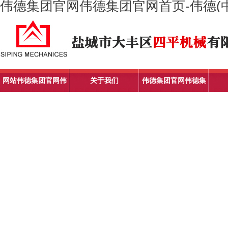
伟德集团官网伟德集团官网首页-伟德(中
网站伟德集团官网伟
关于我们
伟德集团官网伟德集
德集团官网首页-伟德
团官网首页-伟德(中
(中国)
国)